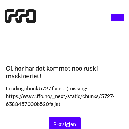
Oi, her har det kommet noe rusk i
maskineriet!
Loading chunk 5727 failed. (missing:
https://www.ffo.no/_next/static/chunks/5727-
6388457000b520fa.js)
Prøv igjen