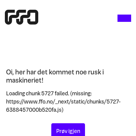
Oi, her har det kommet noe rusk i
maskineriet!
Loading chunk 5727 failed. (missing:
https://www.ffo.no/_next/static/chunks/5727-
6388457000b520fa.js)
Prøv igjen