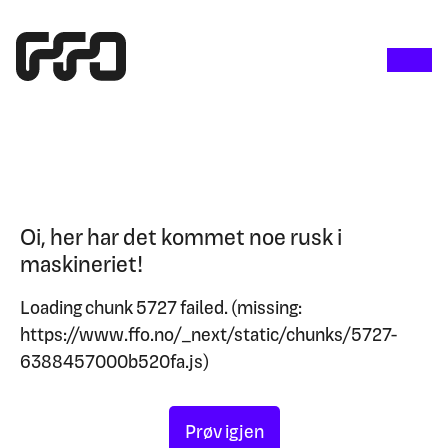
Oi, her har det kommet noe rusk i
maskineriet!
Loading chunk 5727 failed. (missing:
https://www.ffo.no/_next/static/chunks/5727-
6388457000b520fa.js)
Prøv igjen