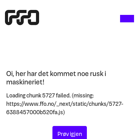
Oi, her har det kommet noe rusk i
maskineriet!
Loading chunk 5727 failed. (missing:
https://www.ffo.no/_next/static/chunks/5727-
6388457000b520fa.js)
Prøv igjen