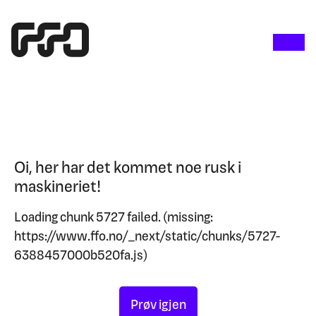
Oi, her har det kommet noe rusk i
maskineriet!
Loading chunk 5727 failed. (missing:
https://www.ffo.no/_next/static/chunks/5727-
6388457000b520fa.js)
Prøv igjen