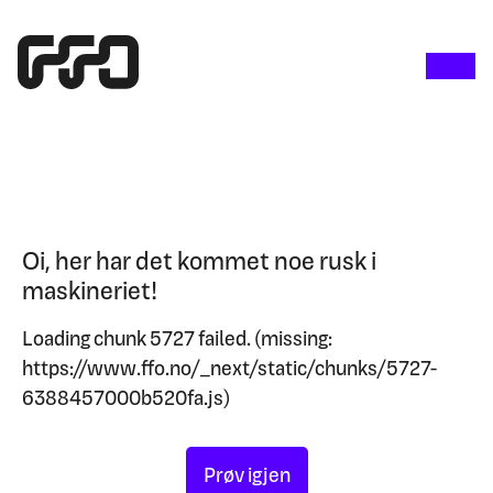
Oi, her har det kommet noe rusk i
maskineriet!
Loading chunk 5727 failed. (missing:
https://www.ffo.no/_next/static/chunks/5727-
6388457000b520fa.js)
Prøv igjen