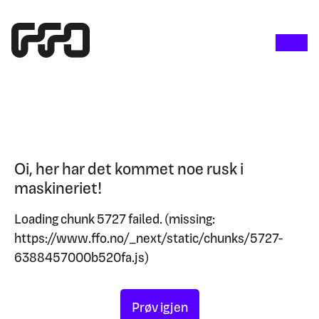
Oi, her har det kommet noe rusk i
maskineriet!
Loading chunk 5727 failed. (missing:
https://www.ffo.no/_next/static/chunks/5727-
6388457000b520fa.js)
Prøv igjen