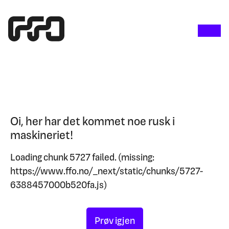
Oi, her har det kommet noe rusk i
maskineriet!
Loading chunk 5727 failed. (missing:
https://www.ffo.no/_next/static/chunks/5727-
6388457000b520fa.js)
Prøv igjen